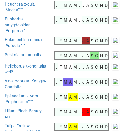
Heuchera x-cult.
J
F
M
A
M
J
J
A
S
O
N
D
'Mocha'***
Euphorbia
J
F
M
A
M
J
J
A
S
O
N
D
amygdaloides
'Purpurea'* ¡
Hakonechloa macra
J
F
M
A
M
J
J
A
S
O
N
D
'Aureola'***
Sesleria autumnalis
J
F
M
A
M
J
J
A
S
O
N
D
Helleborus x-orientalis
J
F
M
A
M
J
J
A
S
O
N
D
weiß ¡
Viola odorata 'Königin-
J
F
M
A
M
J
J
A
S
O
N
D
Charlotte'
Epimedium x-vers.
J
F
M
A
M
J
J
A
S
O
N
D
'Sulphureum'***
Lilium 'Black-Beauty'
J
F
M
A
M
J
J
A
S
O
N
D
4/+
Tulipa 'Yellow-
J
F
M
A
M
J
J
A
S
O
N
D