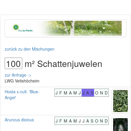
zurück zu den Mischungen
m² Schattenjuwelen
zur Anfrage ->
LWG Veitshöcheim
Hosta x-cult. 'Blue-
J
F
M
A
M
J
J
A
S
O
N
D
Angel'
Aruncus dioicus
J
F
M
A
M
J
J
A
S
O
N
D