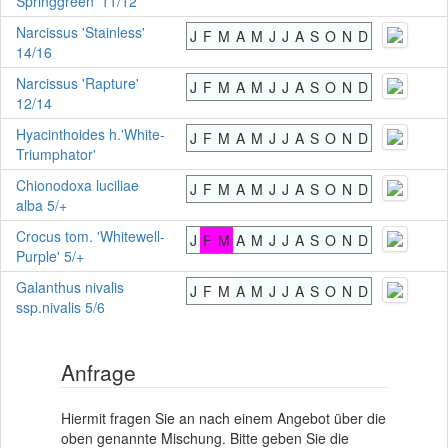
Springgreen' 11/12
Narcissus 'Stainless'
J
F
M
A
M
J
J
A
S
O
N
D
14/16
Narcissus 'Rapture'
J
F
M
A
M
J
J
A
S
O
N
D
12/14
Hyacinthoides h.'White-
J
F
M
A
M
J
J
A
S
O
N
D
Triumphator'
Chionodoxa luciliae
J
F
M
A
M
J
J
A
S
O
N
D
alba 5/+
Crocus tom. 'Whitewell-
J
F
M
A
M
J
J
A
S
O
N
D
Purple' 5/+
Galanthus nivalis
J
F
M
A
M
J
J
A
S
O
N
D
ssp.nivalis 5/6
Anfrage
Hiermit fragen Sie an nach einem Angebot über die
oben genannte Mischung. Bitte geben Sie die