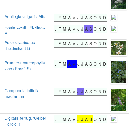
Aquilegia vulgaris 'Alba'
J
F
M
A
M
J
J
A
S
O
N
D
Hosta x-cult. 'El-Nino'-
J
F
M
A
M
J
J
A
S
O
N
D
R-
Aster divaricatus
J
F
M
A
M
J
J
A
S
O
N
D
'Tradeskant'Li
Brunnera macrophylla
J
F
M
A
M
J
J
A
S
O
N
D
'Jack-Frost'(S)
Campanula latifolia
J
F
M
A
M
J
J
A
S
O
N
D
macrantha
Digitalis ferrug. 'Gelber-
J
F
M
A
M
J
J
A
S
O
N
D
Herold'¡¡