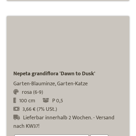
Nepeta grandiflora 'Dawn to Dusk'
Garten-Blauminze, Garten-Katze
rosa (6-9)
100 cm
P 0,5
3,66 € (7% USt.)
Lieferbar innerhalb 2 Wochen. - Versand
nach KW37!