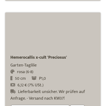
Hemerocallis x-cult 'Preciosus'
Garten-Taglilie
rosa (6-8)
50 cm
P1,0
6,12 € (7% USt.)
Lieferbarkeit unsicher. Wir prüfen auf
Anfrage. - Versand nach KW37!