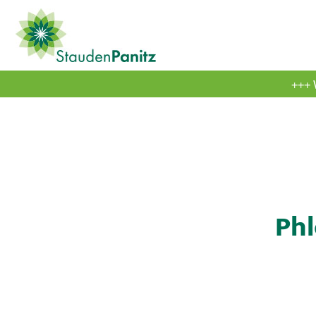
+++ 
Phl