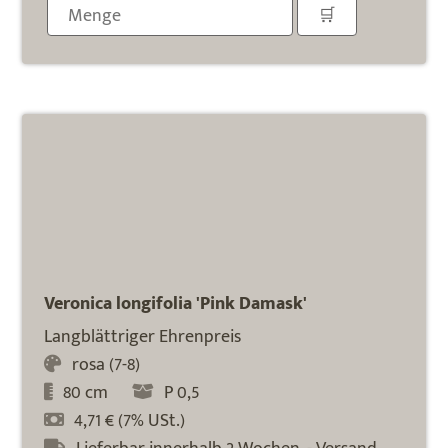
Veronica longifolia 'Pink Damask'
Langblättriger Ehrenpreis
rosa (7-8)
80 cm
P 0,5
4,71 € (7% USt.)