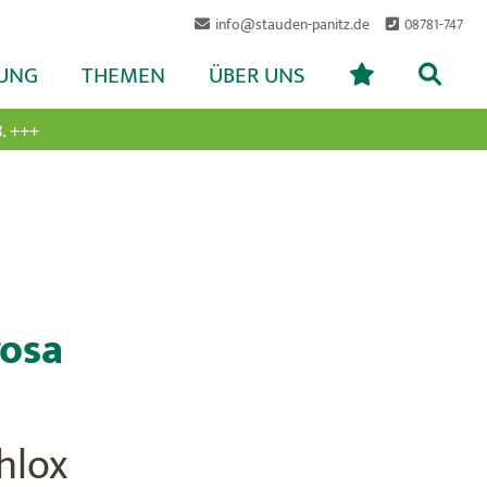
info@stauden-panitz.de
08781-747
UNG
THEMEN
ÜBER UNS
. +++
rosa
hlox