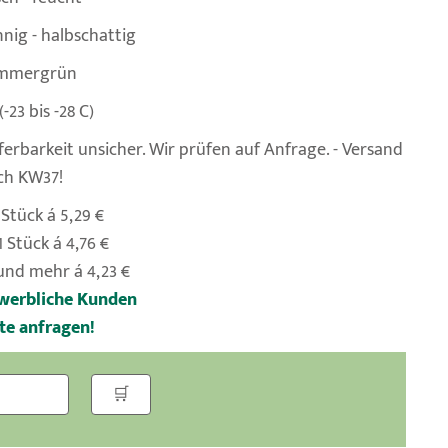
nig - halbschattig
mmergrün
(-23 bis -28 C)
ferbarkeit unsicher. Wir prüfen auf Anfrage. - Versand
ch KW37!
 Stück á 5,29 €
1 Stück á 4,76 €
und mehr á 4,23 €
werbliche Kunden
tte anfragen!