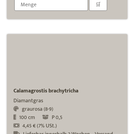
Calamagrostis brachytricha
Diamantgras
graurosa (8-9)
100 cm
P 0,5
4,45 € (7% USt.)