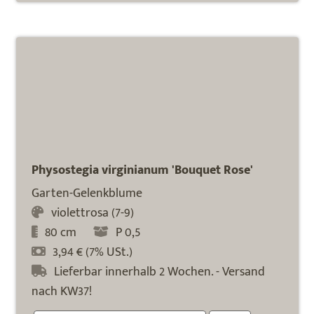
Physostegia virginianum 'Bouquet Rose'
Garten-Gelenkblume
violettrosa (7-9)
80 cm
P 0,5
3,94 € (7% USt.)
Lieferbar innerhalb 2 Wochen. - Versand
nach KW37!