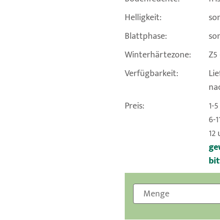
Helligkeit:
son
Blattphase:
so
Winterhärtezone:
Z5 
Verfügbarkeit:
Lie
na
Preis:
1-5
6-1
12 
ge
bi