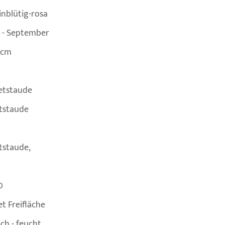
inblütig-rosa
i - September
 cm
0
etstaude
itstaude
tstaude,
0
t Freifläche
sch - feucht