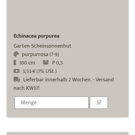
Echinacea purpurea
Garten-Scheinsonnenhut
purpurrosa (7-9)
100 cm
P 0,5
3,53 € (7% USt.)
Lieferbar innerhalb 2 Wochen. - Versand
nach KW37!