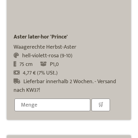
Aster later-hor 'Prince'
Waagerechte Herbst-Aster
hell-violett-rosa (9-10)
75 cm
P1,0
4,77 € (7% USt.)
Lieferbar innerhalb 2 Wochen. - Versand
nach KW37!