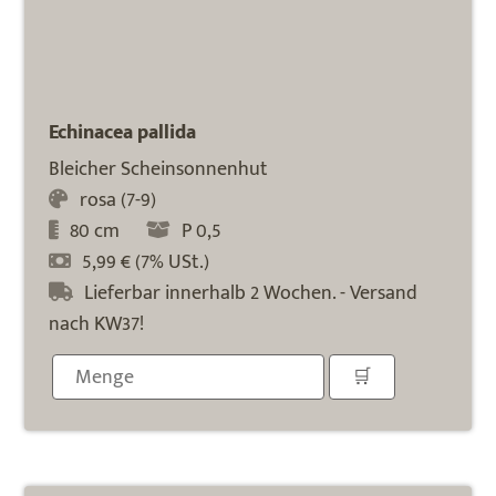
Echinacea pallida
Bleicher Scheinsonnenhut
rosa (7-9)
80 cm
P 0,5
5,99 € (7% USt.)
Lieferbar innerhalb 2 Wochen. - Versand
nach KW37!