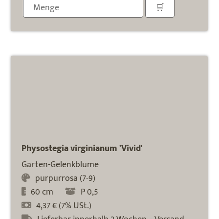
Physostegia virginianum 'Vivid'
Garten-Gelenkblume
purpurrosa (7-9)
60 cm
P 0,5
4,37 € (7% USt.)