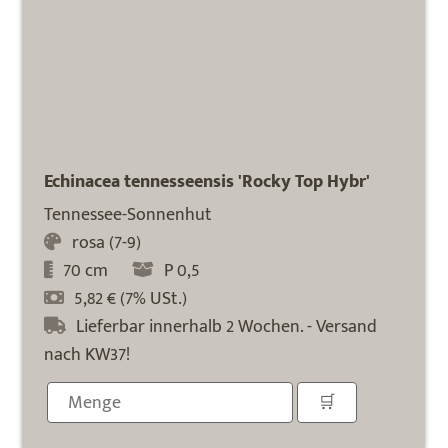
Echinacea tennesseensis 'Rocky Top Hybr'
Tennessee-Sonnenhut
rosa (7-9)
70 cm
P 0,5
5,82 € (7% USt.)
Lieferbar innerhalb 2 Wochen. - Versand
nach KW37!