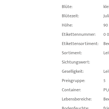
Blüte:
kle
Blütezeit:
Jul
Höhe:
90
Etikettennummer:
0 
Etikettensortiment:
Be
Sortiment:
Le
Sichtungswert:
Geselligkeit:
Lei
Preisgruppe:
5
Container:
P1,
Lebensbereiche:
Bee
Bodenfeuchte:
fri