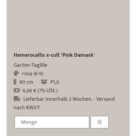
Hemerocallis x-cult 'Pink Damask'
Garten-Taglilie
rosa (6-9)
90 cm
P1,0
6,66 € (7% USt.)
Lieferbar innerhalb 2 Wochen. - Versand
nach KW37!