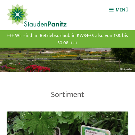
MENÜ
+++ Wir sind im Betriebsurlaub in KW34-35 also von 17.8. bis
30.08. +++
Bildquelle...
Sortiment