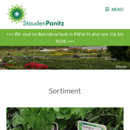
MENÜ
+++ Wir sind im Betriebsurlaub in KW34-35 also von 17.8. bis
30.08. +++
Bildquelle...
Sortiment