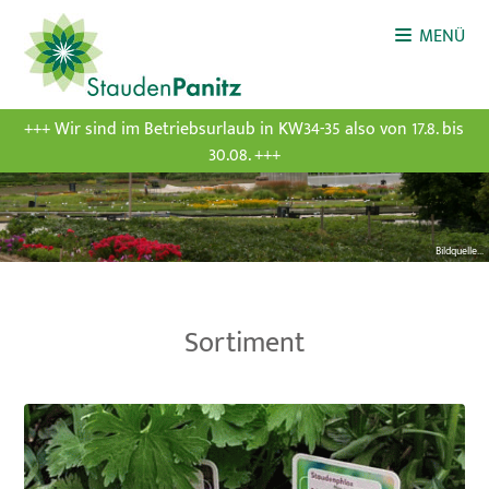
MENÜ
+++ Wir sind im Betriebsurlaub in KW34-35 also von 17.8. bis
30.08. +++
Bildquelle...
Sortiment