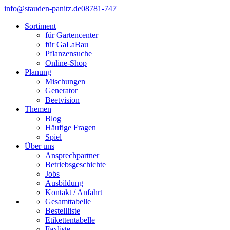
info@stauden-panitz.de
08781-747
Sortiment
für Gartencenter
für GaLaBau
Pflanzensuche
Online-Shop
Planung
Mischungen
Generator
Beetvision
Themen
Blog
Häufige Fragen
Spiel
Über uns
Ansprechpartner
Betriebsgeschichte
Jobs
Ausbildung
Kontakt / Anfahrt
Gesamttabelle
Bestellliste
Etikettentabelle
Faxliste