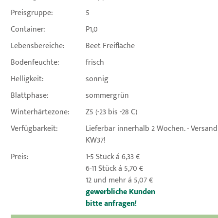
Preisgruppe:
5
Container:
P1,0
Lebensbereiche:
Beet Freifläche
Bodenfeuchte:
frisch
Helligkeit:
sonnig
Blattphase:
sommergrün
Winterhärtezone:
Z5 (-23 bis -28 C)
Verfügbarkeit:
Lieferbar innerhalb 2 Wochen. - Versan
KW37!
Preis:
1-5 Stück á 6,33 €
6-11 Stück á 5,70 €
12 und mehr á 5,07 €
gewerbliche Kunden
bitte anfragen!