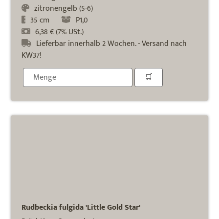
zitronengelb (5-6)
35 cm
P1,0
6,38 € (7% USt.)
Lieferbar innerhalb 2 Wochen. - Versand nach
KW37!
Rudbeckia fulgida 'Little Gold Star'