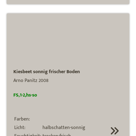
Kiesbeet sonnig frischer Boden
Arno Panitz 2008
FS,1-2,hs-so
Farben:
Licht:
halbschatten-sonnig