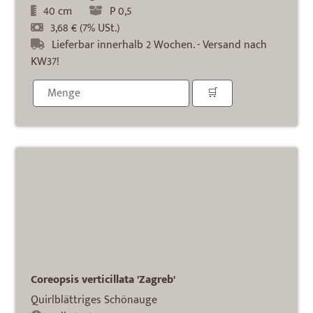
40 cm
P 0,5
3,68 € (7% USt.)
Lieferbar innerhalb 2 Wochen. - Versand nach
KW37!
Coreopsis verticillata 'Zagreb'
Quirlblättriges Schönauge