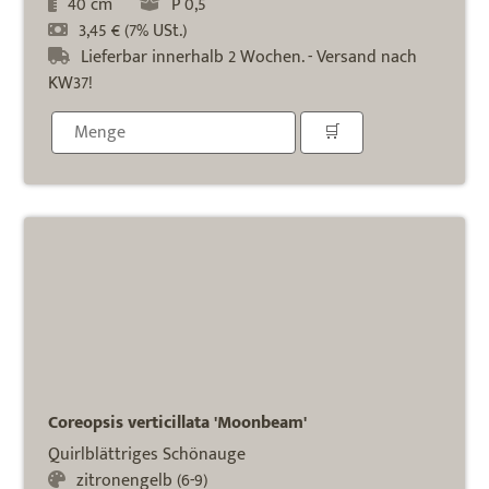
40 cm
P 0,5
3,45 € (7% USt.)
Lieferbar innerhalb 2 Wochen. - Versand nach
KW37!
Coreopsis verticillata 'Moonbeam'
Quirlblättriges Schönauge
zitronengelb (6-9)