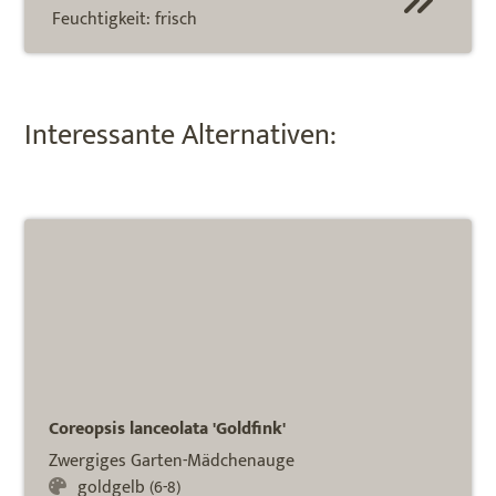
Feuchtigkeit:
frisch
Interessante Alternativen:
Coreopsis lanceolata 'Goldfink'
Zwergiges Garten-Mädchenauge
goldgelb (6-8)