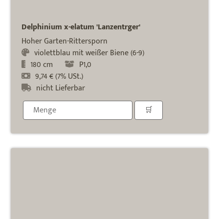
Delphinium x-elatum 'Lanzentrger'
Hoher Garten-Rittersporn
violettblau mit weißer Biene (6-9)
180 cm
P1,0
9,74 € (7% USt.)
nicht Lieferbar