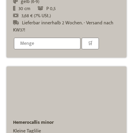
gelb (6-9)
30 cm
P 0,5
3,68 € (7% USt.)
Lieferbar innerhalb 2 Wochen. - Versand nach
KW37!
Hemerocallis minor
Kleine Taglilie