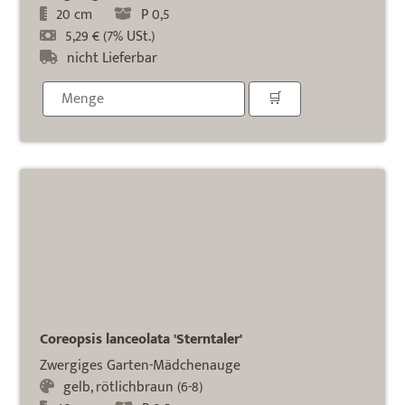
20 cm
P 0,5
5,29 € (7% USt.)
nicht Lieferbar
Coreopsis lanceolata 'Sterntaler'
Zwergiges Garten-Mädchenauge
gelb, rötlichbraun (6-8)