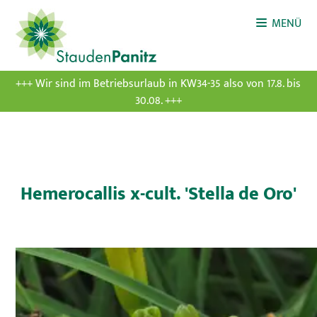
MENÜ
+++ Wir sind im Betriebsurlaub in KW34-35 also von 17.8. bis
30.08. +++
Hemerocallis x-cult. 'Stella de Oro'