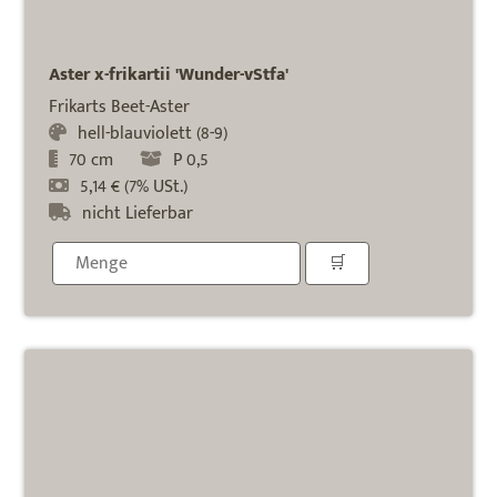
Aster x-frikartii 'Wunder-vStfa'
Frikarts Beet-Aster
hell-blauviolett (8-9)
70 cm
P 0,5
5,14 € (7% USt.)
nicht Lieferbar