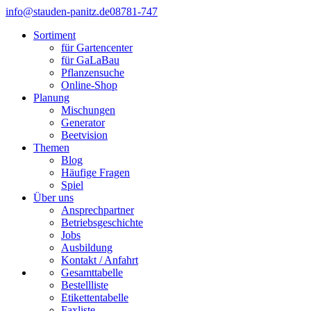
info@stauden-panitz.de
08781-747
Sortiment
für Gartencenter
für GaLaBau
Pflanzensuche
Online-Shop
Planung
Mischungen
Generator
Beetvision
Themen
Blog
Häufige Fragen
Spiel
Über uns
Ansprechpartner
Betriebsgeschichte
Jobs
Ausbildung
Kontakt / Anfahrt
Gesamttabelle
Bestellliste
Etikettentabelle
Faxliste