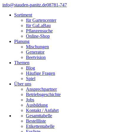
info@stauden-panitz.de
08781-747
Sortiment
für Gartencenter
für GaLaBau
Pflanzensuche
Online-Shop
Planung
Mischungen
Generator
Beetvision
Themen
Blog
Häufige Fragen
Spiel
Über uns
Ansprechpartner
Betriebsgeschichte
Jobs
Ausbildung
Kontakt / Anfahrt
Gesamttabelle
Bestellliste
Etikettentabelle
Faxliste