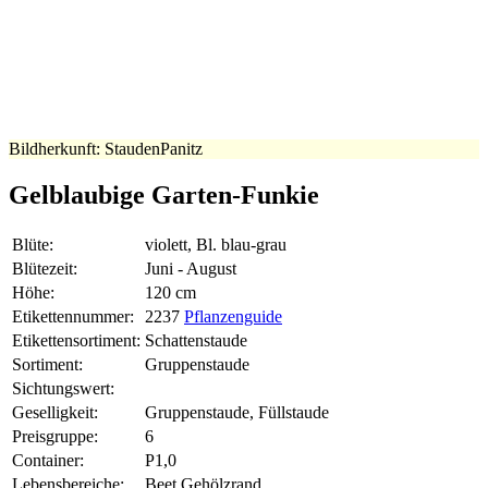
Bildherkunft: StaudenPanitz
Gelblaubige Garten-Funkie
Blüte:
violett, Bl. blau-grau
Blütezeit:
Juni - August
Höhe:
120 cm
Etikettennummer:
2237
Pflanzenguide
Etikettensortiment:
Schattenstaude
Sortiment:
Gruppenstaude
Sichtungswert:
Geselligkeit:
Gruppenstaude, Füllstaude
Preisgruppe:
6
Container:
P1,0
Lebensbereiche:
Beet Gehölzrand