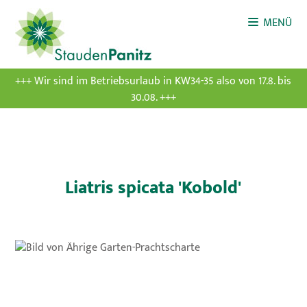
MENÜ
+++ Wir sind im Betriebsurlaub in KW34-35 also von 17.8. bis
30.08. +++
Liatris spicata 'Kobold'