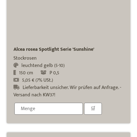
Alcea rosea Spotlight Serie 'Sunshine'
Stockrosen
leuchtend gelb (5-10)
150 cm
P 0,5
5,05 € (7% USt.)
Lieferbarkeit unsicher. Wir prüfen auf Anfrage. -
Versand nach KW37!