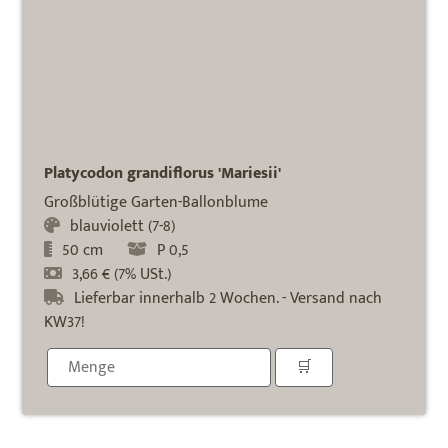
Platycodon grandiflorus 'Mariesii'
Großblütige Garten-Ballonblume
blauviolett (7-8)
50 cm
P 0,5
3,66 € (7% USt.)
Lieferbar innerhalb 2 Wochen. - Versand nach
KW37!