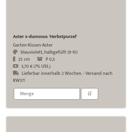
Aster x-dumosus 'Herbstpurzel'
Garten-Kissen-Aster
blauviolett, halbgefüllt (9-10)
25 cm
P 0,5
3,70 € (7% USt.)
Lieferbar innerhalb 2 Wochen. - Versand nach
KW37!