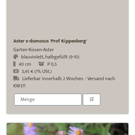
Aster x-dumosus 'Prof Kippenberg'
Garten-Kissen-Aster
blauviolett, halbgefüllt (9-10)
40 cm
P 0,5
3,45 € (7% USt.)
Lieferbar innerhalb 2 Wochen. - Versand nach
KW37!