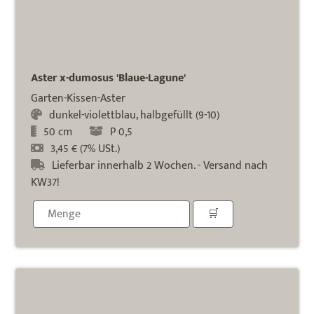
Aster x-dumosus 'Blaue-Lagune'
Garten-Kissen-Aster
dunkel-violettblau, halbgefüllt (9-10)
50 cm
P 0,5
3,45 € (7% USt.)
Lieferbar innerhalb 2 Wochen. - Versand nach
KW37!