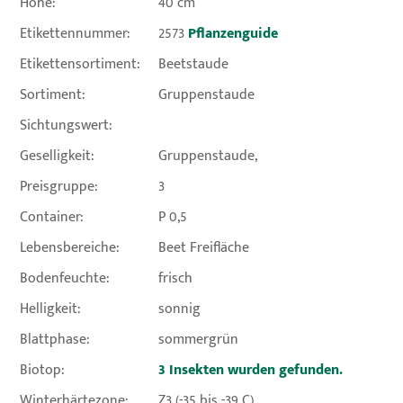
Höhe:
40 cm
Etikettennummer:
2573
Pflanzenguide
Etikettensortiment:
Beetstaude
Sortiment:
Gruppenstaude
Sichtungswert:
Geselligkeit:
Gruppenstaude,
Preisgruppe:
3
Container:
P 0,5
Lebensbereiche:
Beet Freifläche
Bodenfeuchte:
frisch
Helligkeit:
sonnig
Blattphase:
sommergrün
Biotop:
3 Insekten wurden gefunden.
Winterhärtezone:
Z3 (-35 bis -39 C)