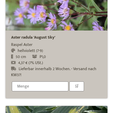
Aster radula 'August Sky'
Raspel Aster
hellviolett (7-9)
50 cm
P1,0
4,37 € (7% USt.)
Lieferbar innerhalb 2 Wochen. - Versand nach
KW37!