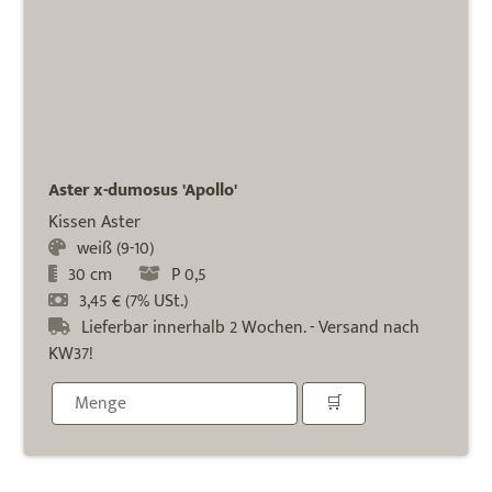
Aster x-dumosus 'Apollo'
Kissen Aster
weiß (9-10)
30 cm
P 0,5
3,45 € (7% USt.)
Lieferbar innerhalb 2 Wochen. - Versand nach
KW37!