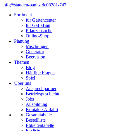
info@stauden-panitz.de
08781-747
Sortiment
für Gartencenter
für GaLaBau
Pflanzensuche
Online-Shop
Planung
Mischungen
Generator
Beetvision
Themen
Blog
Häufige Fragen
Spiel
Über uns
Ansprechpartner
Betriebsgeschichte
Jobs
Ausbildung
Kontakt / Anfahrt
Gesamttabelle
Bestellliste
Etikettentabelle
Faxliste