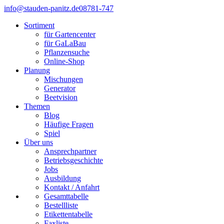
info@stauden-panitz.de
08781-747
Sortiment
für Gartencenter
für GaLaBau
Pflanzensuche
Online-Shop
Planung
Mischungen
Generator
Beetvision
Themen
Blog
Häufige Fragen
Spiel
Über uns
Ansprechpartner
Betriebsgeschichte
Jobs
Ausbildung
Kontakt / Anfahrt
Gesamttabelle
Bestellliste
Etikettentabelle
Faxliste