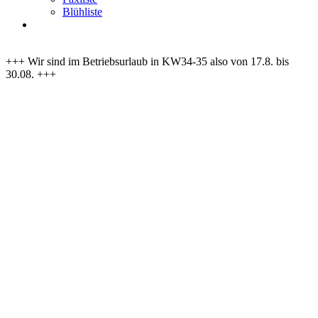
Blühliste
+++ Wir sind im Betriebsurlaub in KW34-35 also von 17.8. bis
30.08. +++
Rudbeckia lanciniata
'Goldquelle'