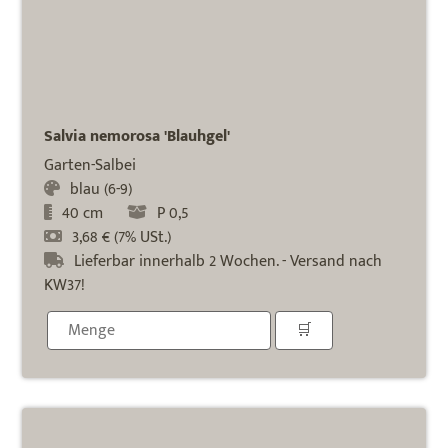
Salvia nemorosa 'Blauhgel'
Garten-Salbei
blau (6-9)
40 cm
P 0,5
3,68 € (7% USt.)
Lieferbar innerhalb 2 Wochen. - Versand nach
KW37!