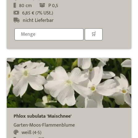
80 cm
P 0,5
6,85 € (7% USt.)
nicht Lieferbar
Phlox subulata 'Maischnee'
Garten-Moos-Flammenblume
weiß (4-5)