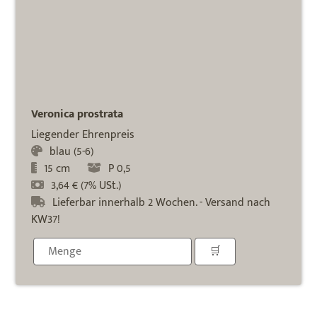
Veronica prostrata
Liegender Ehrenpreis
blau (5-6)
15 cm
P 0,5
3,64 € (7% USt.)
Lieferbar innerhalb 2 Wochen. - Versand nach
KW37!