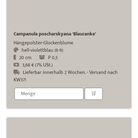
Campanula poscharskyana 'Blauranke'
Hängepolster-Glockenblume
hell-violettblau (6-9)
20 cm
P 0,5
3,68 € (7% USt.)
Lieferbar innerhalb 2 Wochen. - Versand nach
KW37!