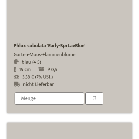
Phlox subulata 'Early-SprLavBlue'
Garten-Moos-Flammenblume
blau (4-5)
15 cm
P 0,5
3,38 € (7% USt.)
nicht Lieferbar