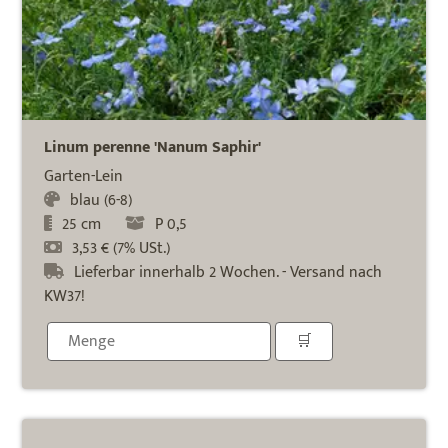
Linum perenne 'Nanum Saphir'
Garten-Lein
blau (6-8)
25 cm
P 0,5
3,53 € (7% USt.)
Lieferbar innerhalb 2 Wochen. - Versand nach
KW37!