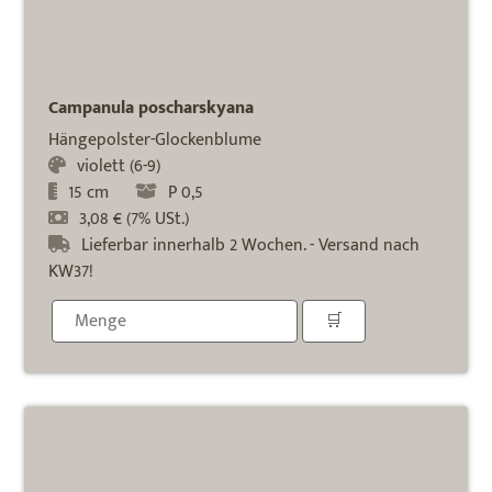
Campanula poscharskyana
Hängepolster-Glockenblume
violett (6-9)
15 cm
P 0,5
3,08 € (7% USt.)
Lieferbar innerhalb 2 Wochen. - Versand nach
KW37!