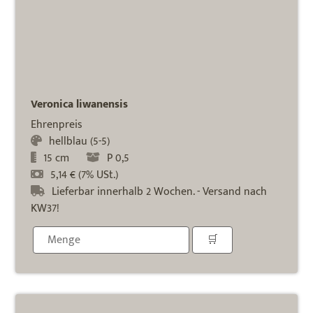
Veronica liwanensis
Ehrenpreis
hellblau (5-5)
15 cm
P 0,5
5,14 € (7% USt.)
Lieferbar innerhalb 2 Wochen. - Versand nach
KW37!