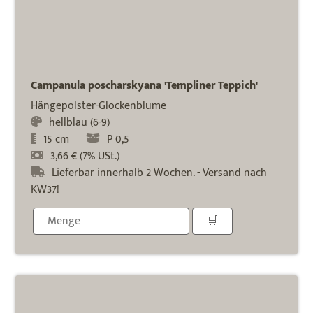
Campanula poscharskyana 'Templiner Teppich'
Hängepolster-Glockenblume
hellblau (6-9)
15 cm
P 0,5
3,66 € (7% USt.)
Lieferbar innerhalb 2 Wochen. - Versand nach
KW37!