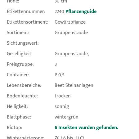
Höhe:
30 cm
Etikettennummer:
2240
Pflanzenguide
Etikettensortiment:
Gewürzpflanze
Sortiment:
Gruppenstaude
Sichtungswert:
Geselligkeit:
Gruppenstaude,
Preisgruppe:
3
Container:
P 0,5
Lebensbereiche:
Beet Steinanlagen
Bodenfeuchte:
trocken
Helligkeit:
sonnig
Blattphase:
wintergrün
Biotop:
6 Insekten wurden gefunden.
Winterhärtezone:
Z8 (-6 bis -11 C)