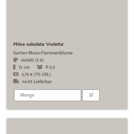
Phlox subulata 'Violetta'
Garten-Moos-Flammenblume
violett (5-6)
15 cm
P 0,5
3,79 € (7% USt.)
nicht Lieferbar