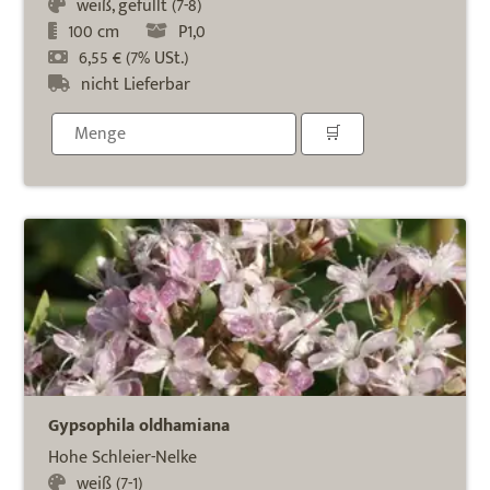
weiß, gefüllt (7-8)
100 cm
P1,0
6,55 € (7% USt.)
nicht Lieferbar
Gypsophila oldhamiana
Hohe Schleier-Nelke
weiß (7-1)