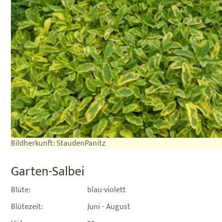
Bildherkunft: StaudenPanitz
Garten-Salbei
Blüte:
blau-violett
Blütezeit:
Juni - August