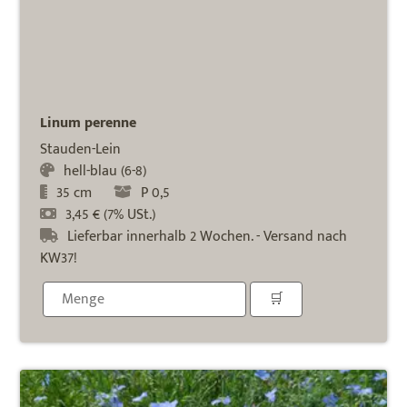
Linum perenne
Stauden-Lein
hell-blau (6-8)
35 cm
P 0,5
3,45 € (7% USt.)
Lieferbar innerhalb 2 Wochen. - Versand nach
KW37!