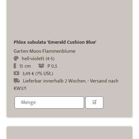
Phlox subulata 'Emerald Cushion Blue'
Garten-Moos-Flammenblume
hell-violett (4-5)
15 cm
P 0,5
3,49 € (7% USt.)
Lieferbar innerhalb 2 Wochen. - Versand nach
KW37!