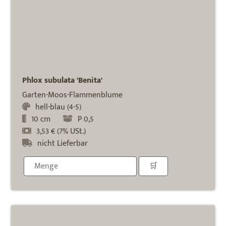
Phlox subulata 'Benita'
Garten-Moos-Flammenblume
hell-blau (4-5)
10 cm
P 0,5
3,53 € (7% USt.)
nicht Lieferbar