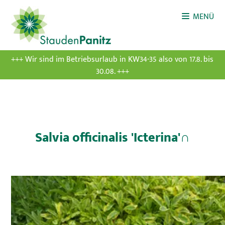
MENÜ
+++ Wir sind im Betriebsurlaub in KW34-35 also von 17.8. bis
30.08. +++
Salvia officinalis 'Icterina'∩