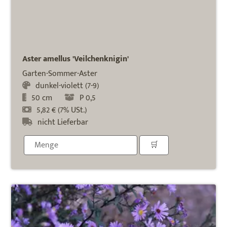
Aster amellus 'Veilchenknigin'
Garten-Sommer-Aster
dunkel-violett (7-9)
50 cm
P 0,5
5,82 € (7% USt.)
nicht Lieferbar