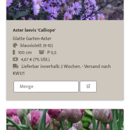
Aster laevis 'Calliope'
Glatte Garten-Aster
blauviolett (9-10)
100 cm
P 0,5
4,67 € (7% USt.)
Lieferbar innerhalb 2 Wochen. - Versand nach
KW37!