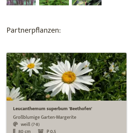
Partnerpflanzen:
Leucanthemum superbum 'Beethofen'
Großblumige Garten-Margerite
weiß (7-8)
80 cm
P 0,5