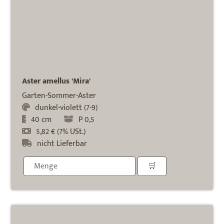
Aster amellus 'Mira'
Garten-Sommer-Aster
dunkel-violett (7-9)
40 cm
P 0,5
5,82 € (7% USt.)
nicht Lieferbar