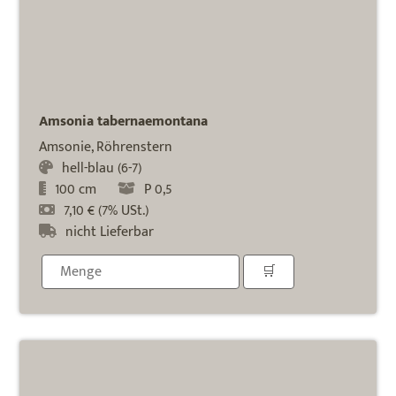
Amsonia tabernaemontana
Amsonie, Röhrenstern
hell-blau (6-7)
100 cm
P 0,5
7,10 € (7% USt.)
nicht Lieferbar