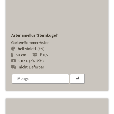
Aster amellus 'Sternkugel'
Garten-Sommer-Aster
hell-violett (7-9)
50 cm
P 0,5
5,82 € (7% USt.)
nicht Lieferbar