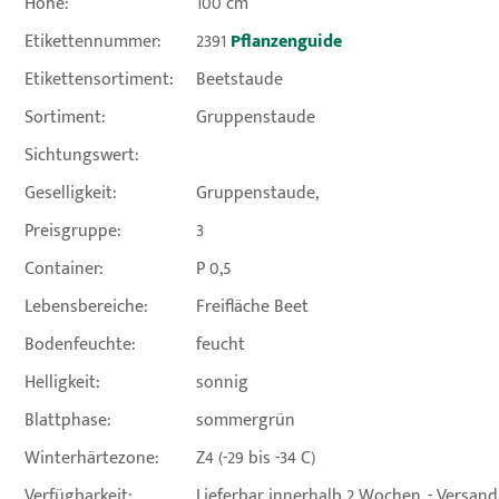
Höhe:
100 cm
Etikettennummer:
2391
Pflanzenguide
Etikettensortiment:
Beetstaude
Sortiment:
Gruppenstaude
Sichtungswert:
Geselligkeit:
Gruppenstaude,
Preisgruppe:
3
Container:
P 0,5
Lebensbereiche:
Freifläche Beet
Bodenfeuchte:
feucht
Helligkeit:
sonnig
Blattphase:
sommergrün
Winterhärtezone:
Z4 (-29 bis -34 C)
Verfügbarkeit:
Lieferbar innerhalb 2 Wochen. - Versan