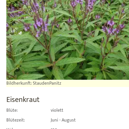
Bildherkunft: StaudenPanitz
Eisenkraut
Blüte:
violett
Blütezeit:
Juni - August