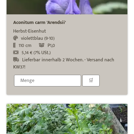
Aconitum carm 'Arendsii'
Herbst-Eisenhut
violettblau (9-10)
110 cm
P1,0
5,14 € (7% USt.)
Lieferbar innerhalb 2 Wochen. - Versand nach
KW37!