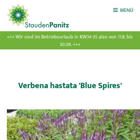
MENÜ
+++ Wir sind im Betriebsurlaub in KW34-35 also von 17.8. bis
30.08. +++
Verbena hastata 'Blue Spires'