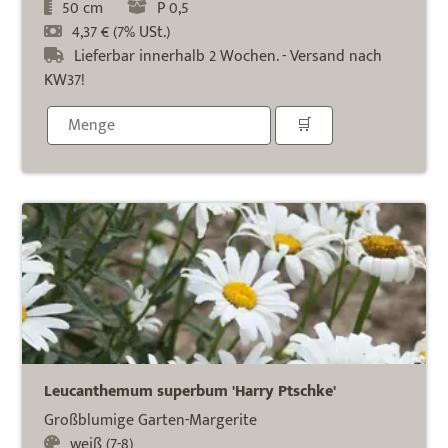
50 cm
P 0,5
4,37 € (7% USt.)
Lieferbar innerhalb 2 Wochen. - Versand nach
KW37!
Leucanthemum superbum 'Harry Ptschke'
Großblumige Garten-Margerite
weiß (7-8)