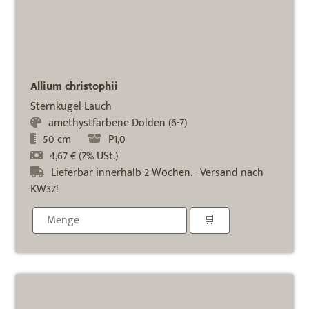
Allium christophii
Sternkugel-Lauch
amethystfarbene Dolden (6-7)
50 cm
P1,0
4,67 € (7% USt.)
Lieferbar innerhalb 2 Wochen. - Versand nach
KW37!