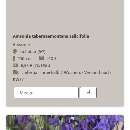
Amsonia tabernaemontana salicifolia
Amsonie
hellblau (6-7)
100 cm
P 0,5
6,55 € (7% USt.)
Lieferbar innerhalb 2 Wochen. - Versand nach
KW37!