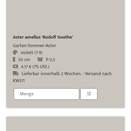
Aster amellus 'Rudolf Goethe'
Garten-Sommer-Aster
violett (7-9)
50 cm
P 0,5
4,17 € (7% USt.)
Lieferbar innerhalb 2 Wochen. - Versand nach
KW37!