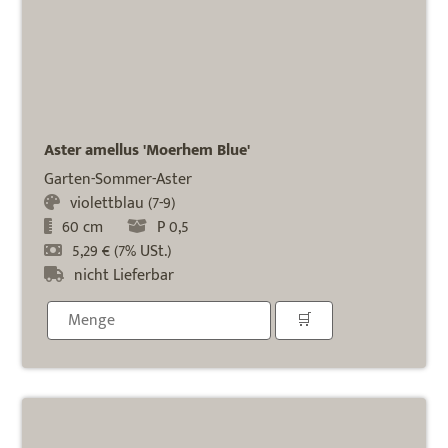
Aster amellus 'Moerhem Blue'
Garten-Sommer-Aster
violettblau (7-9)
60 cm
P 0,5
5,29 € (7% USt.)
nicht Lieferbar