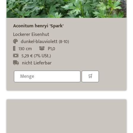
Aconitum henryi 'Spark'
Lockerer Eisenhut
dunkel-blauviolett (8-10)
130 cm
P1,0
5,29 € (7% USt.)
nicht Lieferbar