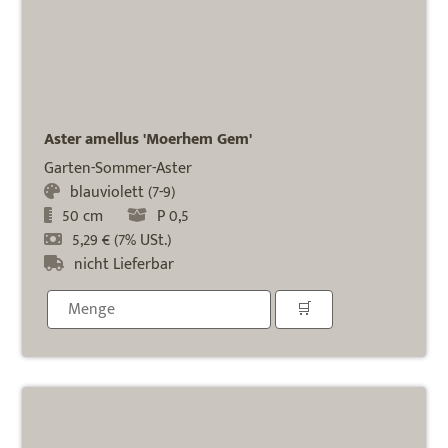
Aster amellus 'Moerhem Gem'
Garten-Sommer-Aster
blauviolett (7-9)
50 cm
P 0,5
5,29 € (7% USt.)
nicht Lieferbar