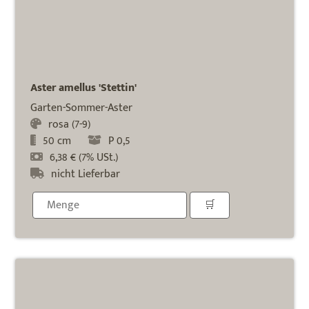
Aster amellus 'Stettin'
Garten-Sommer-Aster
rosa (7-9)
50 cm
P 0,5
6,38 € (7% USt.)
nicht Lieferbar