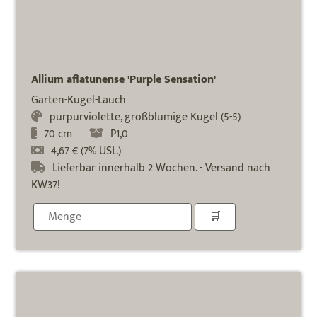
Allium aflatunense 'Purple Sensation'
Garten-Kugel-Lauch
purpurviolette, großblumige Kugel (5-5)
70 cm
P1,0
4,67 € (7% USt.)
Lieferbar innerhalb 2 Wochen. - Versand nach
KW37!