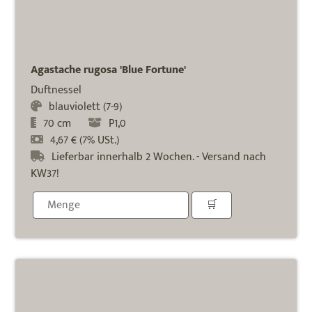
Agastache rugosa 'Blue Fortune'
Duftnessel
blauviolett (7-9)
70 cm
P1,0
4,67 € (7% USt.)
Lieferbar innerhalb 2 Wochen. - Versand nach
KW37!